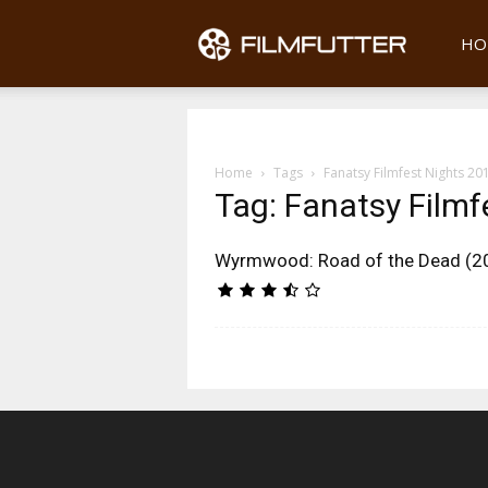
Filmfu
HO
Home
Tags
Fanatsy Filmfest Nights 20
Tag: Fanatsy Filmf
Wyrmwood: Road of the Dead (2