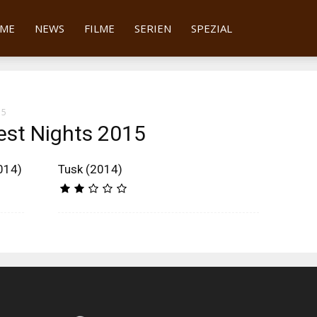
tter
ME
NEWS
FILME
SERIEN
SPEZIAL
15
est Nights 2015
014)
Tusk (2014)