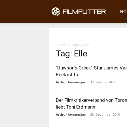
Filmfu
HO
Home
Tags
Elle
Tag: Elle
"Dawson’s Creek"-Star James Va
Beek ist tot
Arthur Awanesjan
-
12. Februar 2026
Der Filmkritikerverband von Toro
liebt Toni Erdmann
Arthur Awanesjan
-
20. Dezember 2016