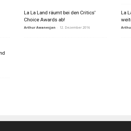
La La Land räumt bei den Critics'
La L
Choice Awards ab!
weit
Arthur Awanesjan
-
12. Dezember 2016
Arth
und