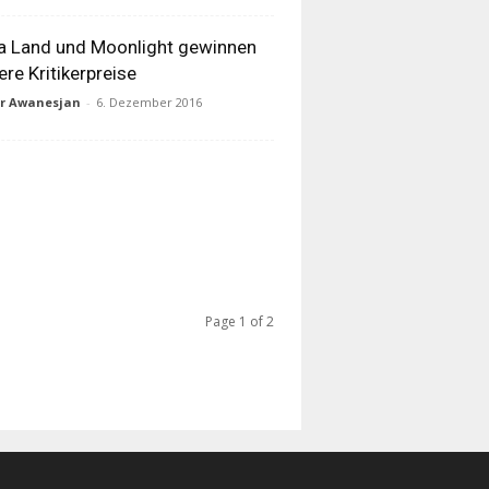
a Land und Moonlight gewinnen
ere Kritikerpreise
ur Awanesjan
-
6. Dezember 2016
Page 1 of 2