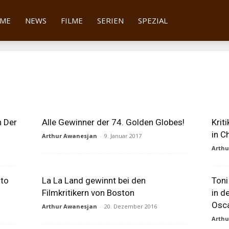
tter
ME
NEWS
FILME
SERIEN
SPEZIAL
n Der
Alle Gewinner der 74. Golden Globes!
Krit
in C
Arthur Awanesjan
-
9. Januar 2017
Arth
nto
La La Land gewinnt bei den
Toni
Filmkritikern von Boston
in d
Osc
Arthur Awanesjan
-
20. Dezember 2016
Arth