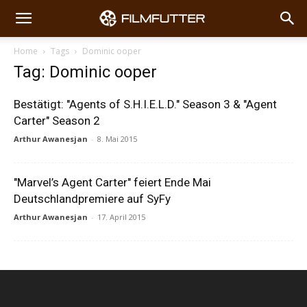
Home
Tags
Dominic ooper
Tag: Dominic ooper
Bestätigt: "Agents of S.H.I.E.L.D." Season 3 & "Agent
Carter" Season 2
Arthur Awanesjan
-
8. Mai 2015
"Marvel’s Agent Carter" feiert Ende Mai
Deutschlandpremiere auf SyFy
Arthur Awanesjan
-
17. April 2015