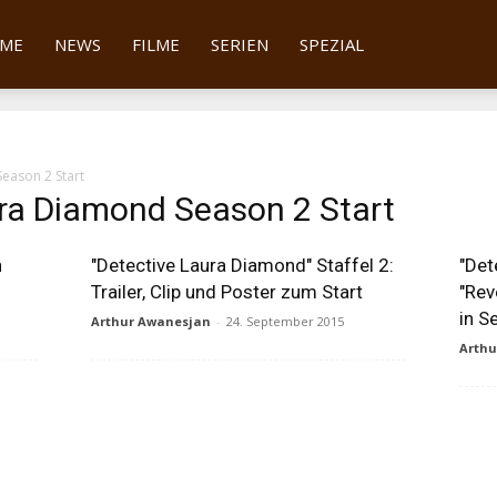
tter
ME
NEWS
FILME
SERIEN
SPEZIAL
eason 2 Start
ura Diamond Season 2 Start
n
"Detective Laura Diamond" Staffel 2:
"Det
Trailer, Clip und Poster zum Start
"Rev
in S
Arthur Awanesjan
-
24. September 2015
Arth