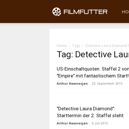
Filmfu
HO
Home
Tags
Detective Laura Diamond S
Tag: Detective La
US-Einschaltquoten: Staffel 2 vo
"Empire" mit fantastischem Start!
Arthur Awanesjan
-
25. September 2015
"Detective Laura Diamond":
Starttermin der 2. Staffel steht
Arthur Awanesjan
-
6. Juli 2015