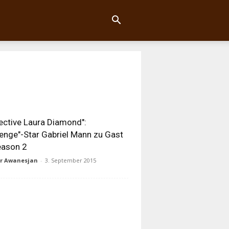
ective Laura Diamond":
enge"-Star Gabriel Mann zu Gast
eason 2
ur Awanesjan
-
3. September 2015