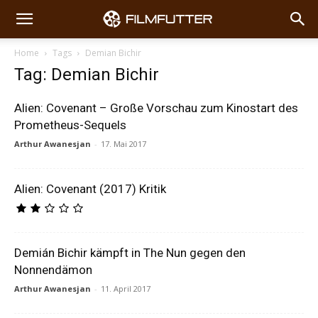
Home
Tags
Demian Bichir
Tag: Demian Bichir
Alien: Covenant – Große Vorschau zum Kinostart des
Prometheus-Sequels
Arthur Awanesjan
-
17. Mai 2017
Alien: Covenant (2017) Kritik
Demián Bichir kämpft in The Nun gegen den
Nonnendämon
Arthur Awanesjan
-
11. April 2017