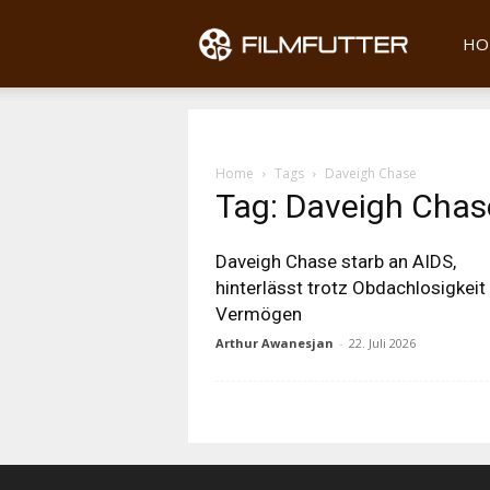
Filmfu
HO
Home
Tags
Daveigh Chase
Tag: Daveigh Chas
Daveigh Chase starb an AIDS,
hinterlässt trotz Obdachlosigkeit 
Vermögen
Arthur Awanesjan
-
22. Juli 2026