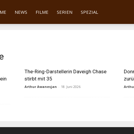
tter
ME
NEWS
FILME
SERIEN
SPEZIAL
e
The-Ring-Darstellerin Daveigh Chase
Donn
ein
stirbt mit 35
zurü
Arthur Awanesjan
-
18. Juni 2026
Arth