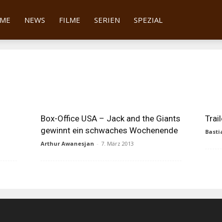
tter
ME
NEWS
FILME
SERIEN
SPEZIAL
Box-Office USA – Jack and the Giants
Trai
gewinnt ein schwaches Wochenende
Basti
Arthur Awanesjan
-
7. März 2013