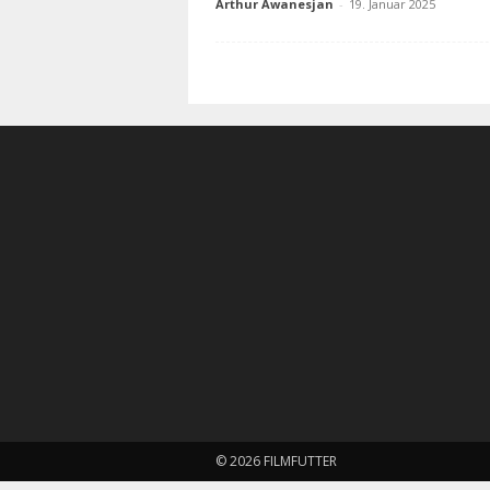
Arthur Awanesjan
-
19. Januar 2025
© 2026 FILMFUTTER