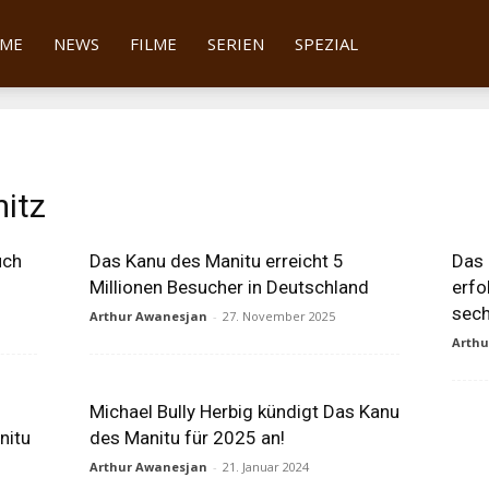
tter
ME
NEWS
FILME
SERIEN
SPEZIAL
mitz
uch
Das Kanu des Manitu erreicht 5
Das 
Millionen Besucher in Deutschland
erfo
sech
Arthur Awanesjan
-
27. November 2025
Arth
:
Michael Bully Herbig kündigt Das Kanu
nitu
des Manitu für 2025 an!
Arthur Awanesjan
-
21. Januar 2024