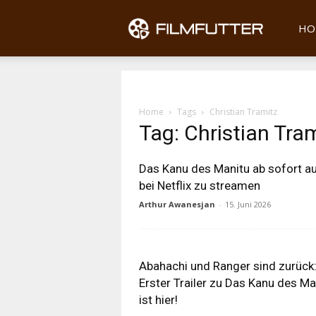
Filmfu
HO
Home
Tags
Christian Tramitz
Tag: Christian Tra
Das Kanu des Manitu ab sofort a
bei Netflix zu streamen
Arthur Awanesjan
-
15. Juni 2026
Abahachi und Ranger sind zurück
Erster Trailer zu Das Kanu des Ma
ist hier!