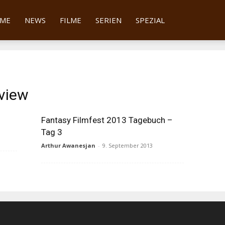
tter
ME
NEWS
FILME
SERIEN
SPEZIAL
view
Fantasy Filmfest 2013 Tagebuch –
Tag 3
Arthur Awanesjan
-
9. September 2013