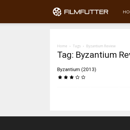
Filmfu
HO
Home
Tags
Byzantium Review
Tag: Byzantium Re
Byzantium (2013)