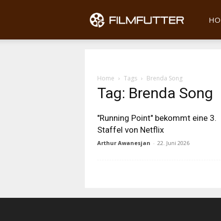
Filmfu
HO
Home
Tags
Brenda Song
Tag: Brenda Song
"Running Point" bekommt eine 3.
Staffel von Netflix
Arthur Awanesjan
-
22. Juni 2026