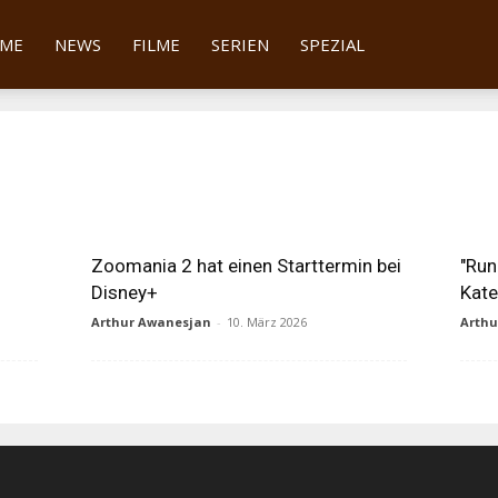
tter
ME
NEWS
FILME
SERIEN
SPEZIAL
Zoomania 2 hat einen Starttermin bei
"Run
Disney+
Kate
Arthur Awanesjan
-
10. März 2026
Arth