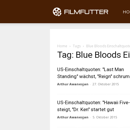
Filmfu
HO
Home
Tags
Blue Bloods Einschaltquot
Tag: Blue Bloods E
US-Einschaltquoten: "Last Man
Standing" wächst, "Reign" schrum
Arthur Awanesjan
-
27. Oktober 2015
US-Einschaltquoten: "Hawaii Five-
steigt, "Dr. Ken" startet gut
Arthur Awanesjan
-
5. Oktober 2015