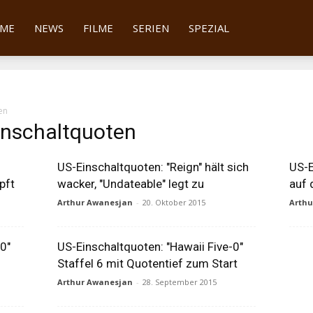
tter
ME
NEWS
FILME
SERIEN
SPEZIAL
en
inschaltquoten
US-Einschaltquoten: "Reign" hält sich
US-E
pft
wacker, "Undateable" legt zu
auf 
Arthur Awanesjan
-
20. Oktober 2015
Arth
0"
US-Einschaltquoten: "Hawaii Five-0"
Staffel 6 mit Quotentief zum Start
Arthur Awanesjan
-
28. September 2015