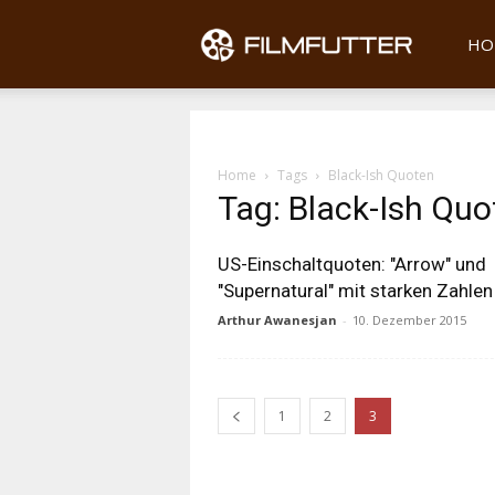
Filmfu
HO
Home
Tags
Black-Ish Quoten
Tag: Black-Ish Quo
US-Einschaltquoten: "Arrow" und
"Supernatural" mit starken Zahlen
Arthur Awanesjan
-
10. Dezember 2015
1
2
3