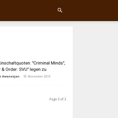
inschaltquoten: "Criminal Minds",
 & Order: SVU" legen zu
ur Awanesjan
-
18. November 2015
Page 3 of 3