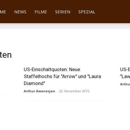
tter
ME
NEWS
FILME
SERIEN
SPEZIAL
ten
US-Einschaltquoten: Neue
US-E
Staffelhochs für "Arrow" und "Laura
"Law
Diamond"
Arth
Arthur Awanesjan
-
23. November 2015