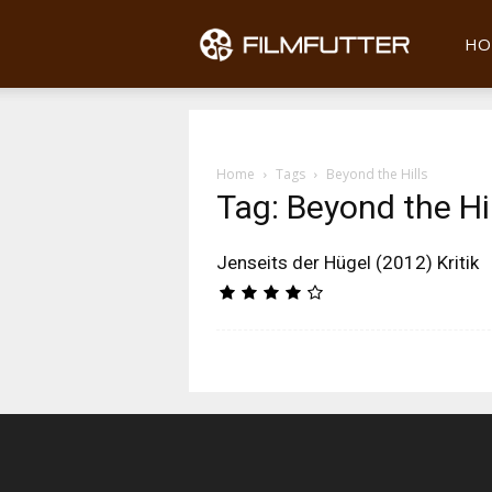
Filmfu
HO
Home
Tags
Beyond the Hills
Tag: Beyond the Hi
Jenseits der Hügel (2012) Kritik