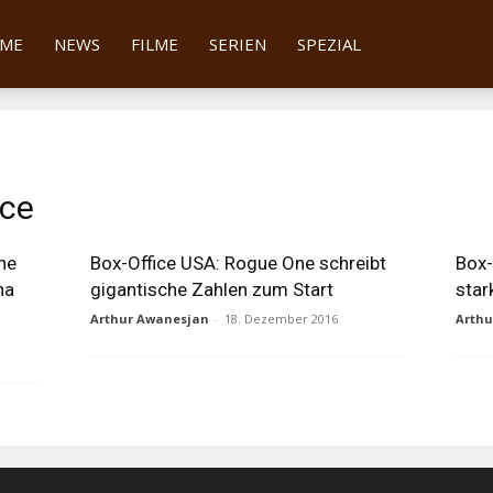
tter
ME
NEWS
FILME
SERIEN
SPEZIAL
ice
ne
Box-Office USA: Rogue One schreibt
Box-
na
gigantische Zahlen zum Start
star
Arthur Awanesjan
-
18. Dezember 2016
Arth