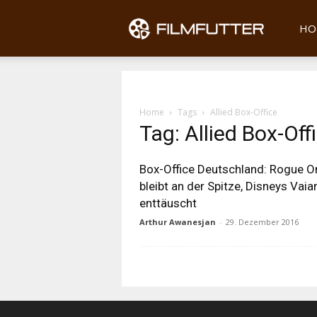
Filmfu
HO
Home
Tags
Allied Box-Office
Tag: Allied Box-Off
Box-Office Deutschland: Rogue O
bleibt an der Spitze, Disneys Vaia
enttäuscht
Arthur Awanesjan
-
29. Dezember 2016