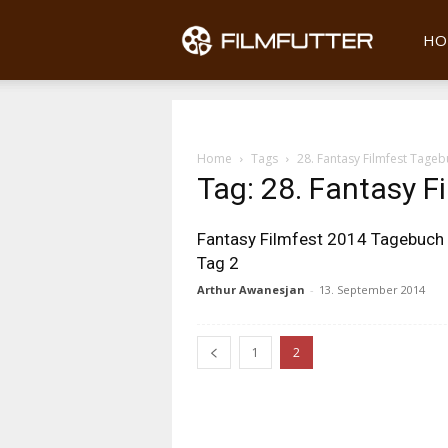
Filmfu
HO
Home
Tags
28. Fantasy Filmfest Tage
Tag: 28. Fantasy F
Fantasy Filmfest 2014 Tagebuch
Tag 2
Arthur Awanesjan
-
13. September 2014
1
2