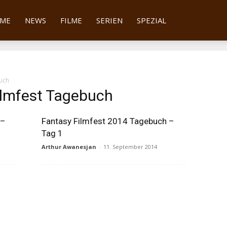
tter
ME
NEWS
FILME
SERIEN
SPEZIAL
buch
ilmfest Tagebuch
 –
Fantasy Filmfest 2014 Tagebuch –
Tag 1
Arthur Awanesjan
-
11. September 2014